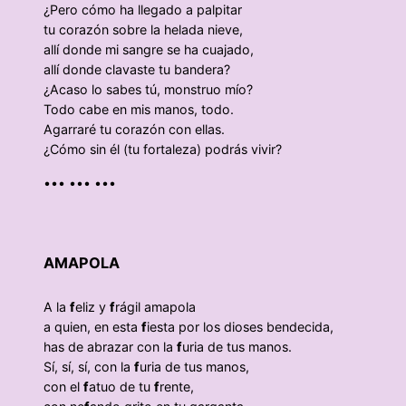
¿Pero cómo ha llegado a palpitar
tu corazón sobre la helada nieve,
allí donde mi sangre se ha cuajado,
allí donde clavaste tu bandera?
¿Acaso lo sabes tú, monstruo mío?
Todo cabe en mis manos, todo.
Agarraré tu corazón con ellas.
¿Cómo sin él (tu fortaleza) podrás vivir?
••• ••• •••
AMAPOLA
A la
f
eliz y
f
rágil amapola
a quien, en esta
f
iesta por los dioses bendecida,
has de abrazar con la
f
uria de tus manos.
Sí, sí, sí, con la
f
uria de tus manos,
con el
f
atuo de tu
f
rente,