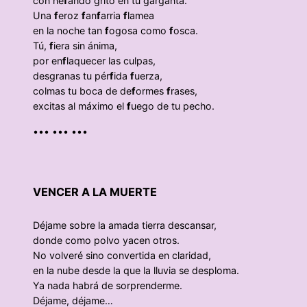
con ne
f
ando grito en tu garganta.
Una
f
eroz
f
an
f
arria
f
lamea
en la noche tan
f
ogosa como
f
osca.
Tú,
f
iera sin ánima,
por en
f
laquecer las culpas,
desgranas tu pér
f
ida
f
uerza,
colmas tu boca de de
f
ormes
f
rases,
excitas al máximo el
f
uego de tu pecho.
••• ••• •••
VENCER A LA MUERTE
Déjame sobre la amada tierra descansar,
donde como polvo yacen otros.
No volveré sino convertida en claridad,
en la nube desde la que la lluvia se desploma.
Ya nada habrá de sorprenderme.
Déjame, déjame…